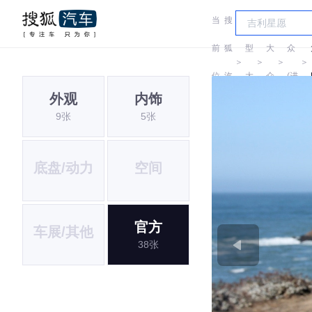
当
搜
车
大
前
狐
型
大
众
＞
＞
＞
＞
位
汽
大
众
(进
外观
内饰
置:
车
全
口)
9张
5张
底盘/动力
空间
官方
车展/其他
38张