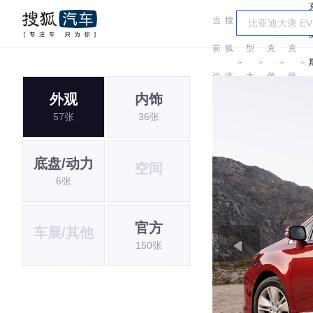
当
搜
车
雷
雷
前
狐
型
克
克
＞
＞
＞
＞
位
汽
大
萨
萨
外观
内饰
置:
车
全
斯
斯
57张
36张
底盘/动力
空间
6张
官方
车展/其他
150张