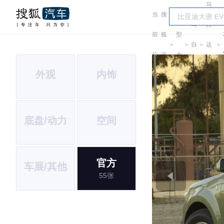
马
当
搜
车
马
自
前
狐
型
＞
＞
自
＞
达
＞
位
汽
大
达
(进
外观
内饰
置:
车
全
口)
底盘/动力
空间
官方
车展/其他
55张