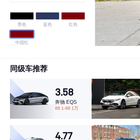
黑色
蓝色
红色
中国红
同级车推荐
3.58
奔驰 EQS
88.1-88.1万
4.77