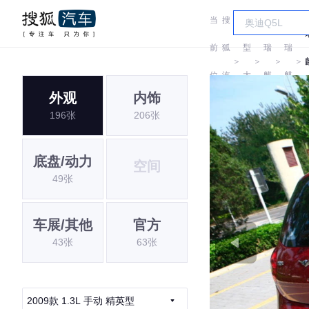
当
搜
车
前
狐
型
瑞
瑞
＞
＞
＞
＞
位
汽
大
麒
麒
外观
内饰
置:
车
全
196张
206张
底盘/动力
空间
49张
车展/其他
官方
43张
63张
2009款 1.3L 手动 精英型