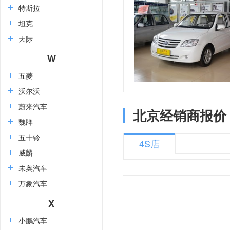
特斯拉
坦克
天际
W
五菱
沃尔沃
蔚来汽车
北京经销商报价
魏牌
五十铃
4S店
威麟
未奥汽车
万象汽车
X
小鹏汽车