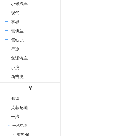
小米汽车
现代
享界
雪佛兰
雪铁龙
星途
鑫源汽车
小虎
新吉奥
Y
仰望
英菲尼迪
一汽
一汽红塔
蓝舰H6