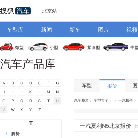
尚界
smart
北京站
斯巴鲁
三菱
车型库
新闻
新车
图片
视频
上汽大通MAXUS
SERES赛力斯
微型
小型
紧凑型
中
斯柯达
汽车产品库
示界
双龙
A
B
C
D
E
F
G
思皓
车型
图
报价
H
I
J
K
L
M
N
上喆
汽车频道
>
车型大全
>
>
一汽报价
>
O
P
Q
R
S
T
U
沙龙汽车
V
W
X
Y
Z
斯威
T
一汽夏利N5北京报价
腾势