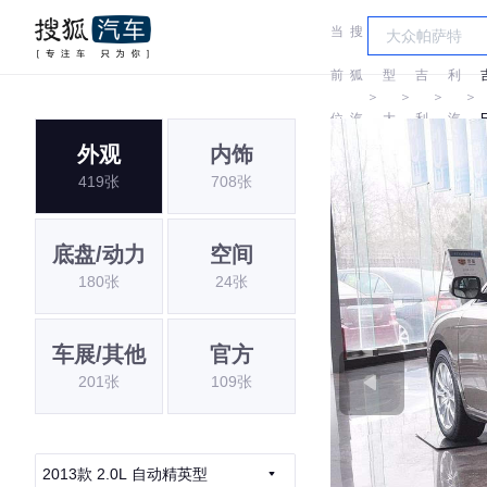
当
搜
车
吉
前
狐
型
吉
利
＞
＞
＞
＞
位
汽
大
利
汽
外观
内饰
置:
车
全
车
419张
708张
底盘/动力
空间
180张
24张
车展/其他
官方
201张
109张
2013款 2.0L 自动精英型