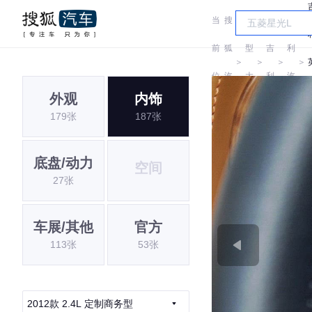
当
搜
车
吉
前
狐
型
吉
利
＞
＞
＞
＞
位
汽
大
利
汽
外观
内饰
置:
车
全
车
179张
187张
底盘/动力
空间
27张
车展/其他
官方
113张
53张
2012款 2.4L 定制商务型