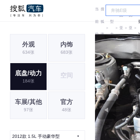
当
搜
车
比
比
前
狐
型
＞
＞
亚
＞
亚
＞
位
汽
大
迪
迪
外观
内饰
置:
车
全
634张
683张
底盘/动力
空间
184张
车展/其他
官方
97张
48张
2012款 1.5L 手动豪华型