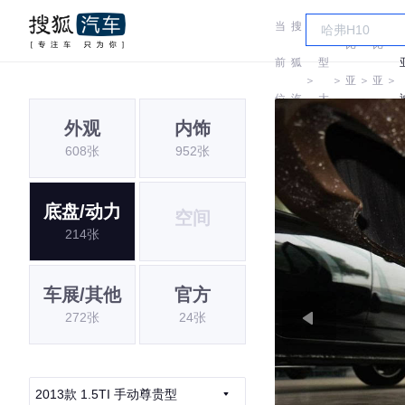
当
搜
车
比
比
前
狐
型
＞
＞
亚
＞
亚
＞
位
汽
大
迪
迪
外观
内饰
置:
车
全
608张
952张
底盘/动力
空间
214张
车展/其他
官方
272张
24张
2013款 1.5TI 手动尊贵型