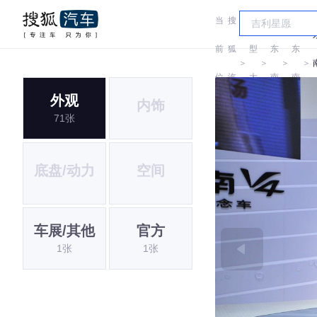
当
搜
车
前
狐
型
东
东
＞
＞
＞
＞
位
汽
大
南
南
外观
内饰
置:
车
全
71张
底盘/动力
空间
车展/其他
官方
1张
1张