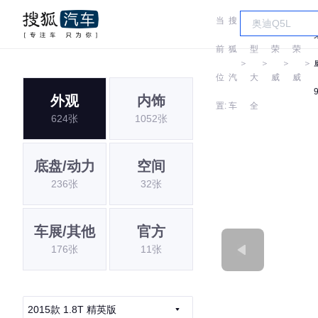
当
搜
车
前
狐
型
荣
荣
＞
＞
＞
＞
位
汽
大
威
威
外观
内饰
置:
车
全
624张
1052张
底盘/动力
空间
236张
32张
车展/其他
官方
176张
11张
2015款 1.8T 精英版