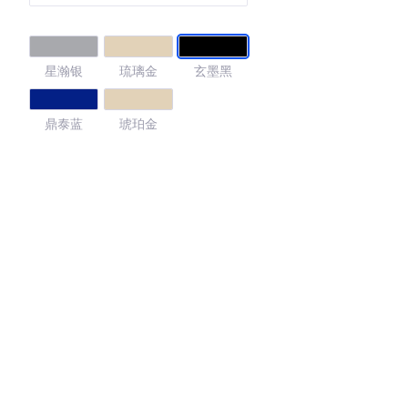
星瀚银
琉璃金
玄墨黑
鼎泰蓝
琥珀金
4.73
·外观表现较为优秀，优于56%同级车
·内饰表现较为优秀，优于73%同级车
·空间表现较为优秀，优于80%同级车