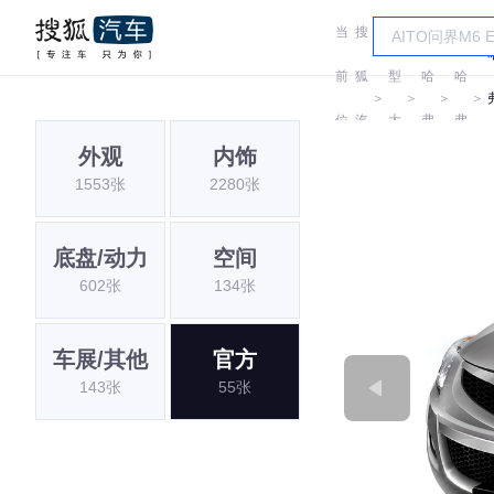
当
搜
车
前
狐
型
哈
哈
＞
＞
＞
＞
位
汽
大
弗
弗
外观
内饰
置:
车
全
1553张
2280张
底盘/动力
空间
602张
134张
车展/其他
官方
143张
55张