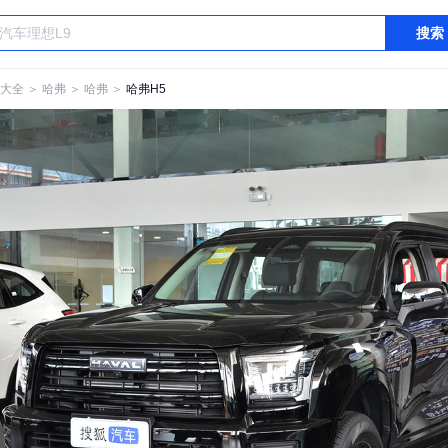
搜索
大全
＞
哈弗
＞
哈弗
＞
哈弗H5