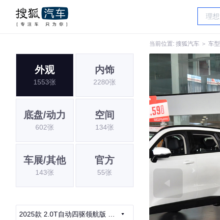
当前位置:
搜狐汽车
＞
车型
外观
内饰
1553张
2280张
底盘/动力
空间
602张
134张
车展/其他
官方
143张
55张
2025款 2.0T自动四驱领航版 汽