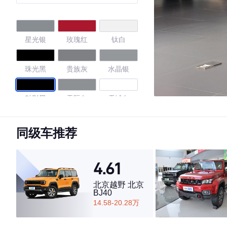
油
星光银
玫瑰红
钛白
珠光黑
贵族灰
水晶银
魅影黑
天际灰
雪域白
4.62
同级车推荐
4.61
·外观表现一般，低于76%同级车
·内饰表现一般，低于71%同级车
北京越野 北京
BJ40
·空间表现较为优秀，优于61%同级车
14.58-20.28万