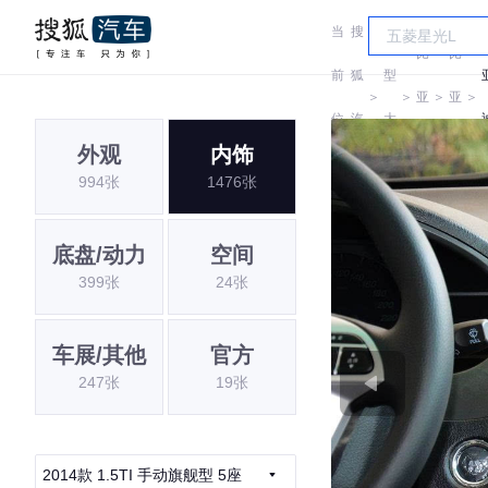
当
搜
车
比
比
前
狐
型
＞
＞
亚
＞
亚
＞
位
汽
大
迪
迪
外观
内饰
置:
车
全
994张
1476张
底盘/动力
空间
399张
24张
车展/其他
官方
247张
19张
2014款 1.5TI 手动旗舰型 5座