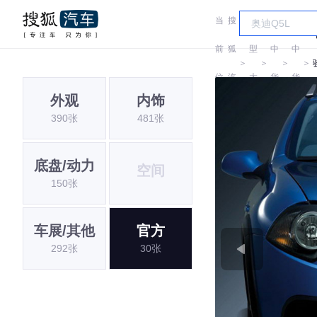
当
搜
车
前
狐
型
中
中
＞
＞
＞
＞
位
汽
大
华
华
外观
内饰
置:
车
全
390张
481张
底盘/动力
空间
150张
车展/其他
官方
292张
30张