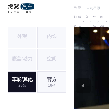
当
搜
车
奔
前
狐
型
奔
驰
＞
＞
＞
＞
位
汽
大
驰
(进
外观
内饰
置:
车
全
口)
底盘/动力
空间
车展/其他
官方
28张
18张