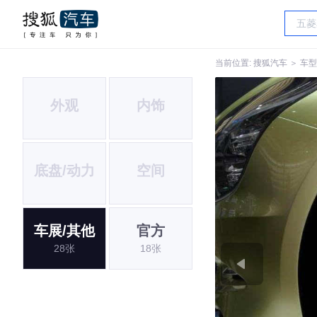
当前位置:
搜狐汽车
＞
车型
外观
内饰
底盘/动力
空间
车展/其他
官方
28张
18张