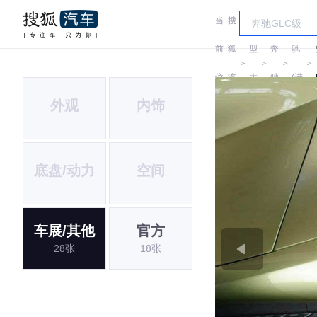
当
搜
车
奔
前
狐
型
奔
驰
＞
＞
＞
＞
位
汽
大
驰
(进
外观
内饰
置:
车
全
口)
底盘/动力
空间
车展/其他
官方
28张
18张