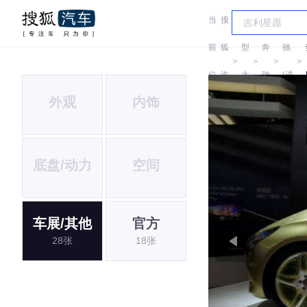
当
搜
车
奔
前
狐
型
奔
驰
＞
＞
＞
＞
位
汽
大
驰
(进
外观
内饰
置:
车
全
口)
底盘/动力
空间
车展/其他
官方
28张
18张