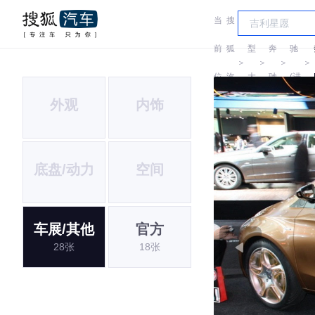
当
搜
车
奔
前
狐
型
奔
驰
＞
＞
＞
＞
位
汽
大
驰
(进
外观
内饰
置:
车
全
口)
底盘/动力
空间
车展/其他
官方
28张
18张