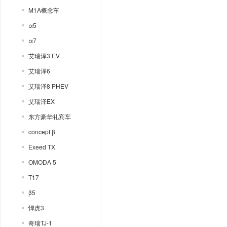
M1A概念车
α5
α7
艾瑞泽3 EV
艾瑞泽6
艾瑞泽8 PHEV
艾瑞泽EX
东方豪华礼宾车
concept β
Exeed TX
OMODA 5
T17
β5
悍虎3
奇瑞TJ-1