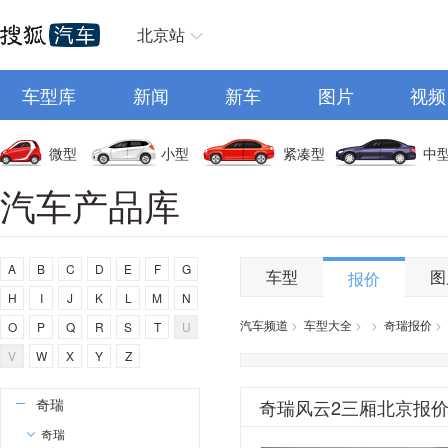
迈凯伦
北京站
摩登汽车
敏安汽车
车型库
新闻
新车
图片
视频
N
微型
小型
紧凑型
中
南京金龙
汽车产品库
O
欧拉
P
A
B
C
D
E
F
G
车型
图
报价
H
I
J
K
L
M
N
Polestar
汽车频道
>
车型大全
>
>
奇瑞报价
>
O
P
Q
R
S
T
U
朋克汽车
V
W
X
Y
Z
Q
奇瑞
奇瑞风云2三厢北京报
奇瑞