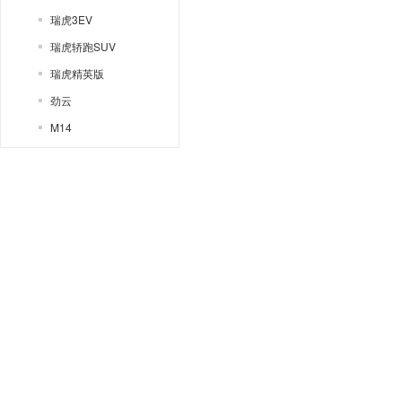
瑞虎3EV
瑞虎轿跑SUV
瑞虎精英版
劲云
M14
QQ3
A1
新QQ
旗云1
风云2两厢
旗云2
旗云
X1
风云2三厢
E3