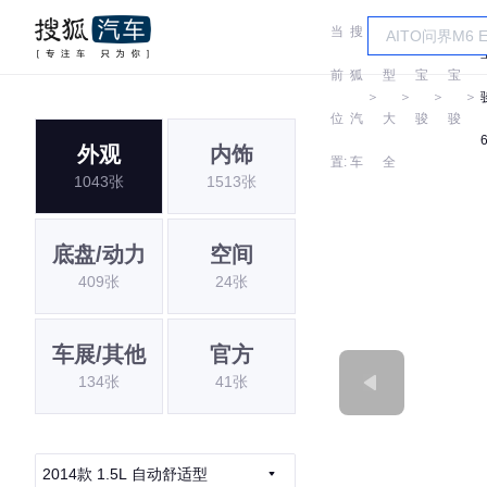
当
搜
车
前
狐
型
宝
宝
＞
＞
＞
＞
位
汽
大
骏
骏
外观
内饰
置:
车
全
1043张
1513张
底盘/动力
空间
409张
24张
车展/其他
官方
134张
41张
2014款 1.5L 自动舒适型