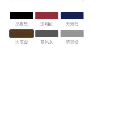
星夜黑
珊瑚红
天海蓝
大漠金
暴风灰
晴空银
糖果白
4.32
·外观表现一般，低于84%同级车
·内饰表现一般，低于72%同级车
·空间表现较为优秀，优于55%同级车