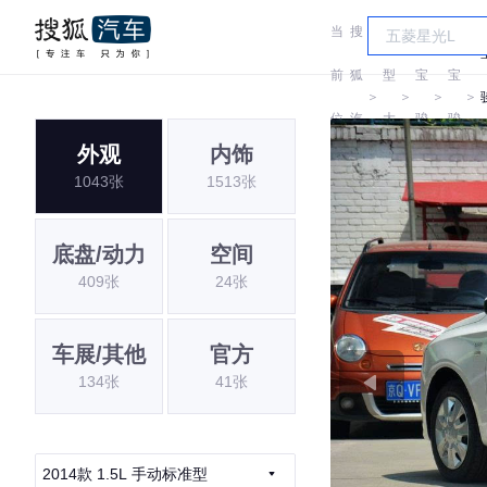
当
搜
车
前
狐
型
宝
宝
＞
＞
＞
＞
位
汽
大
骏
骏
外观
内饰
置:
车
全
1043张
1513张
底盘/动力
空间
409张
24张
车展/其他
官方
134张
41张
2014款 1.5L 手动标准型