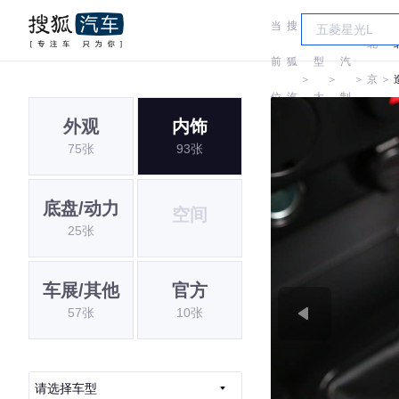
当
搜
车
北
北
前
狐
型
汽
＞
＞
＞
京
＞
位
汽
大
制
牌
外观
内饰
置:
车
全
造
75张
93张
底盘/动力
空间
25张
车展/其他
官方
57张
10张
请选择车型