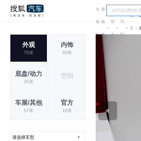
当
搜
车
北
北
前
狐
型
汽
＞
＞
＞
京
＞
位
汽
大
制
牌
外观
内饰
置:
车
全
造
75张
93张
底盘/动力
空间
25张
车展/其他
官方
57张
10张
请选择车型