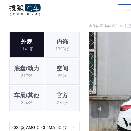
当前位置:
搜狐汽车
＞
车型
外观
内饰
1141张
1396张
底盘/动力
空间
317张
60张
车展/其他
官方
324张
270张
2023款 AMG C 43 4MATIC 旅行