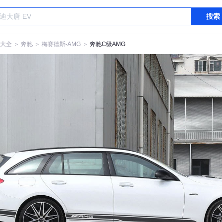
搜索
大全
＞
奔驰
＞
梅赛德斯-AMG
＞
奔驰C级AMG