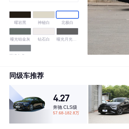
轿车 特别版
曜岩黑
神秘白
北极白
哑光铂金灰
钻石白
哑光月光石
灰色
远峰灰色非
金属漆
4.27
同级车推荐
4.27
·外观表现一般，低于80%同级车
·内饰表现较为优秀，优于69%同级车
奔驰 CLS级
·空间表现一般，低于93%同级车
57.68-182.8万