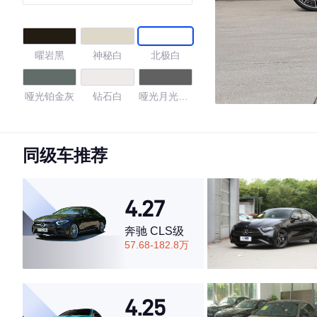
轿车 特别版
曜岩黑
神秘白
北极白
哑光铂金灰
钻石白
哑光月光石
灰色
远峰灰色非
金属漆
同级车推荐
4.27
4.27
奔驰 CLS级
·外观表现一般，低于80%同级车
57.68-182.8万
·内饰表现较为优秀，优于69%同级车
·空间表现一般，低于93%同级车
4.25