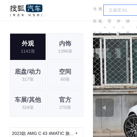
当
搜
车
梅赛
前
狐
型
奔
德
＞
＞
＞
位
汽
大
驰
斯-
外观
内饰
置:
车
全
AMG
1141张
1396张
底盘/动力
空间
317张
60张
车展/其他
官方
324张
270张
2023款 AMG C 43 4MATIC 旅行