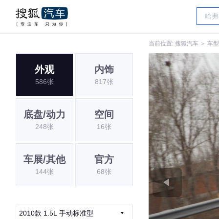
当前位置:
搜狐汽车
＞
车型
外观
内饰
586张
817张
底盘/动力
空间
248张
16张
车展/其他
官方
144张
68张
2010款 1.5L 手动标准型