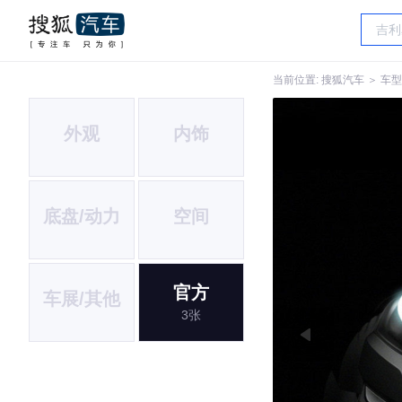
当前位置:
搜狐汽车
＞
车型
外观
内饰
底盘/动力
空间
官方
车展/其他
3张