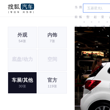
当
搜
车
起
前
狐
型
起
亚
＞
＞
＞
＞
位
汽
大
亚
(进
外观
内饰
置:
车
全
口)
54张
7张
底盘/动力
空间
车展/其他
官方
30张
119张