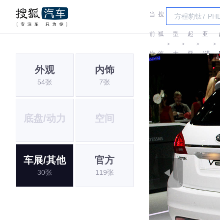
当
搜
车
起
前
狐
型
起
亚
＞
＞
＞
＞
位
汽
大
亚
(进
外观
内饰
置:
车
全
口)
54张
7张
底盘/动力
空间
车展/其他
官方
30张
119张