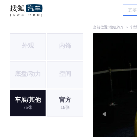
当前位置:
搜狐汽车
＞
车型
外观
内饰
底盘/动力
空间
车展/其他
官方
75张
15张