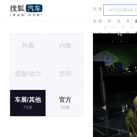
当
搜
车
雷
雷
前
狐
型
克
克
＞
＞
＞
＞
位
汽
大
萨
萨
外观
内饰
置:
车
全
斯
斯
L
底盘/动力
空间
车展/其他
官方
75张
15张