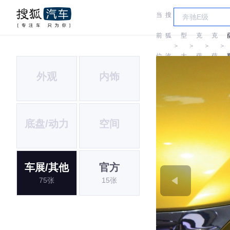
当
搜
车
雷
雷
前
狐
型
克
克
＞
＞
＞
＞
位
汽
大
萨
萨
外观
内饰
置:
车
全
斯
斯
L
底盘/动力
空间
车展/其他
官方
75张
15张