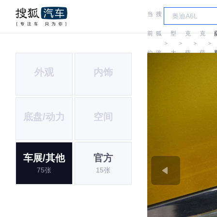
当
搜
车
雷
雷
前
狐
型
克
克
＞
＞
＞
＞
位
汽
大
萨
萨
外观
内饰
置:
车
全
斯
斯
L
底盘/动力
空间
车展/其他
官方
75张
15张