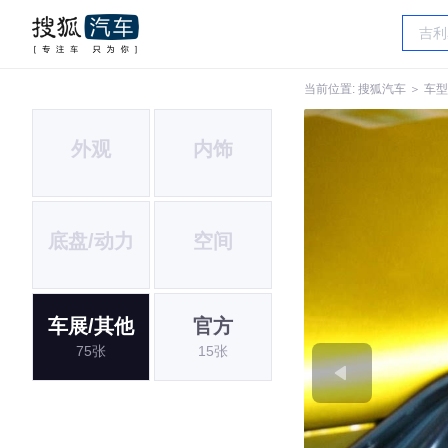
当前位置:
搜狐汽车
＞
车型
外观
内饰
底盘/动力
空间
车展/其他
官方
75张
15张