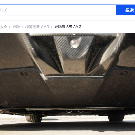
搜索
大全
＞
奔驰
＞
梅赛德斯-AMG
＞
奔驰SLS级 AMG