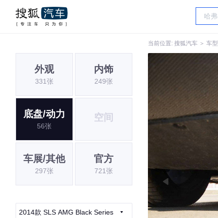
当前位置:
搜狐汽车
＞
车型
外观
内饰
331张
249张
底盘/动力
空间
56张
车展/其他
官方
297张
721张
2014款 SLS AMG Black Series