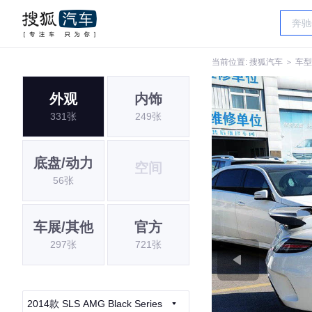
当前位置:
搜狐汽车
＞
车型
外观
内饰
331张
249张
底盘/动力
空间
56张
车展/其他
官方
297张
721张
2014款 SLS AMG Black Series