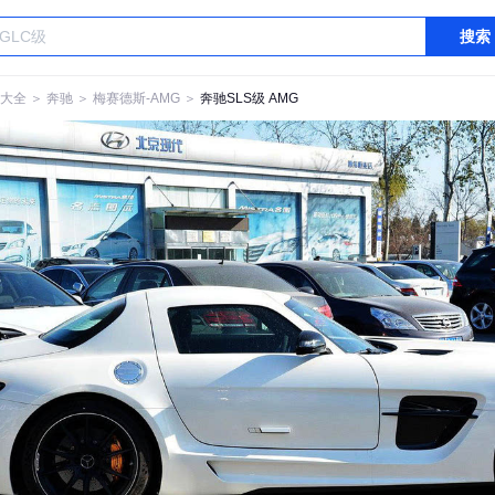
搜索
大全
＞
奔驰
＞
梅赛德斯-AMG
＞
奔驰SLS级 AMG