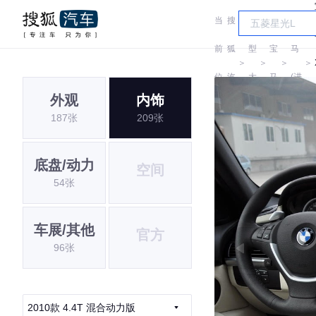
当
搜
车
宝
前
狐
型
宝
马
＞
＞
＞
＞
位
汽
大
马
(进
外观
内饰
置:
车
全
口)
187张
209张
底盘/动力
空间
54张
车展/其他
官方
96张
2010款 4.4T 混合动力版