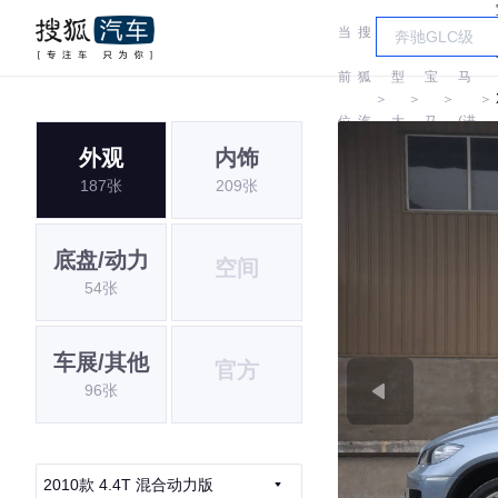
当
搜
车
宝
前
狐
型
宝
马
＞
＞
＞
＞
位
汽
大
马
(进
外观
内饰
置:
车
全
口)
187张
209张
底盘/动力
空间
54张
车展/其他
官方
96张
2010款 4.4T 混合动力版