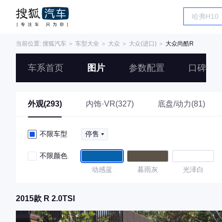
当前位置:
搜狐汽车
＞
车型大全
＞
大众
＞
大众(进口)
＞
大众尚酷R
车系首页
图片
参数配置
口碑
外观(293)
内饰·VR(327)
底盘/动力(81)
不限车型
停售
不限颜色
动感蓝
暮雨灰
光泽白
2015款 R 2.0TSI