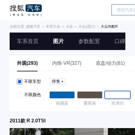
当前位置:
搜狐汽车
＞
车型大全
＞
大众
＞
大众(进口)
＞
大众尚酷R
车系首页
图片
参数配置
口碑
外观(293)
内饰·VR(327)
底盘/动力(81)
不限车型
停售
不限颜色
动感蓝
暮雨灰
光泽白
2011款 R 2.0TSI