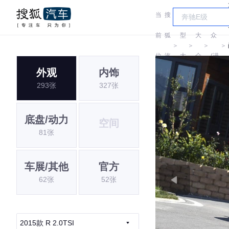
当
搜
车
大
前
狐
型
大
众
＞
＞
＞
＞
位
汽
大
众
(进
外观
内饰
置:
车
全
口)
293张
327张
底盘/动力
空间
81张
车展/其他
官方
62张
52张
2015款 R 2.0TSI