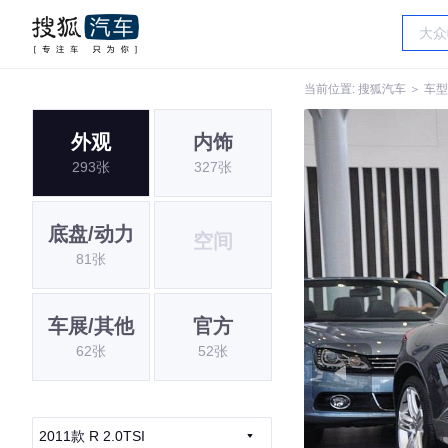
当前位置:
搜狐汽车
＞
车型
外观
内饰
293张
327张
底盘/动力
空间
81张
车展/其他
官方
62张
52张
2011款 R 2.0TSI