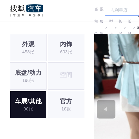
当
搜
车
前
狐
型
长
长
＞
＞
＞
＞
位
汽
大
城
城
外观
内饰
置:
车
全
458张
603张
底盘/动力
空间
196张
车展/其他
官方
90张
16张