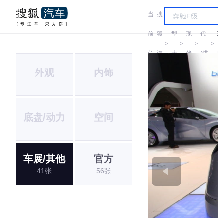
当
搜
车
现
前
狐
型
现
代
＞
＞
＞
＞
位
汽
大
代
(进
外观
内饰
置:
车
全
口)
底盘/动力
空间
车展/其他
官方
41张
56张