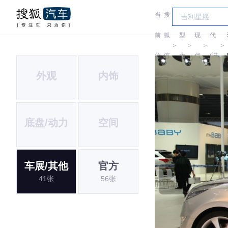
当
搜
车
现
前
狐
型
现
代
＞
＞
＞
＞
位
汽
大
代
(进
外观
内饰
置:
车
全
口)
底盘/动力
空间
车展/其他
官方
41张
56张