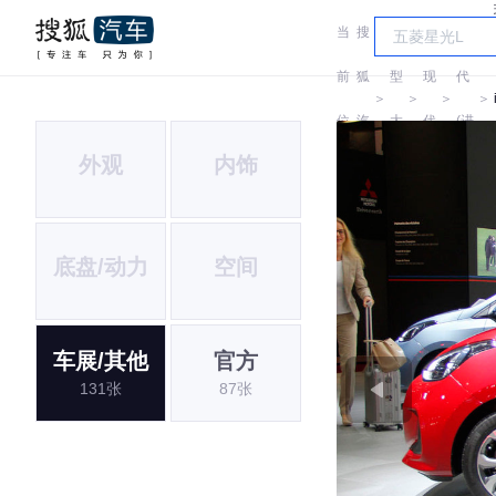
当
搜
车
现
前
狐
型
现
代
＞
＞
＞
＞
位
汽
大
代
(进
外观
内饰
置:
车
全
口)
底盘/动力
空间
车展/其他
官方
131张
87张