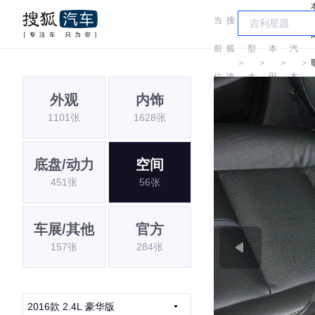
当
搜
车
广
前
狐
型
本
汽
＞
＞
＞
＞
位
汽
大
田
本
外观
内饰
置:
车
全
田
1101张
1628张
底盘/动力
空间
451张
56张
车展/其他
官方
157张
284张
2016款 2.4L 豪华版